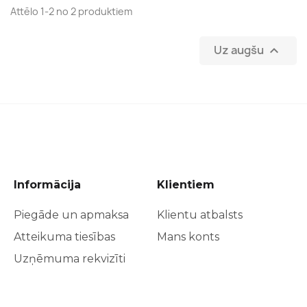
Attēlo 1-2 no 2 produktiem
Uz augšu

Informācija
Klientiem
Piegāde un apmaksa
Klientu atbalsts
Atteikuma tiesības
Mans konts
Uzņēmuma rekvizīti