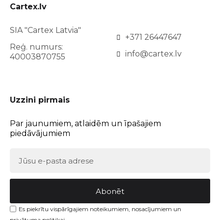
Cartex.lv
SIA "Cartex Latvia"
+371 26447647
Reģ. numurs:
info@cartex.lv
40003870755
Uzzini pirmais
Par jaunumiem, atlaidēm un īpašajiem
piedāvājumiem
Abonēt
Es piekrītu vispārīgajiem noteikumiem, nosacījumiem un
privātuma politikai