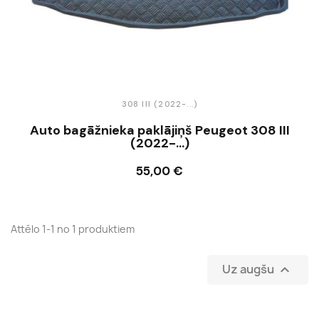
308 III (2022-...)
Auto bagāžnieka paklājiņš Peugeot 308 III
(2022-...)
55,00 €
Ielikt grozā
Attēlo 1-1 no 1 produktiem
Uz augšu
