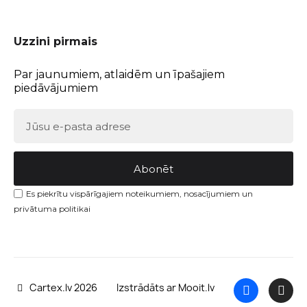
Uzzini pirmais
Par jaunumiem, atlaidēm un īpašajiem
piedāvājumiem
Abonēt
Es piekrītu vispārīgajiem noteikumiem, nosacījumiem un
privātuma politikai
Cartex.lv 2026
Izstrādāts ar Mooit.lv