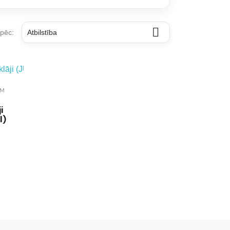

 pēc:
Atbilstība
AM
i
I)