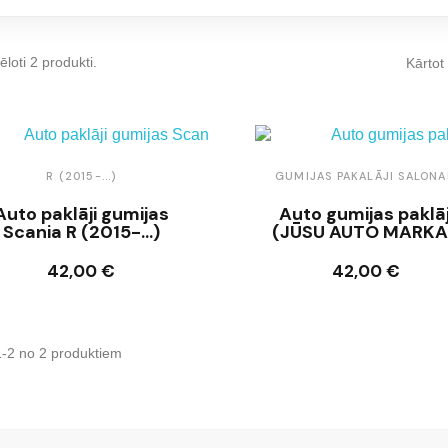
ēloti 2 produkti.
Kārtot
R (2015-...)
GUMIJAS PAKALĀJI SALON
Auto paklāji gumijas
Auto gumijas paklāj
Scania R (2015-...)
(JŪSU AUTO MARKA
42,00 €
42,00 €
Ielikt grozā
Ielikt grozā
1-2 no 2 produktiem