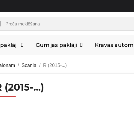
aklāji
Gumijas paklāji
Kravas auto
salonam
Scania
R (2015-...)
 (2015-...)