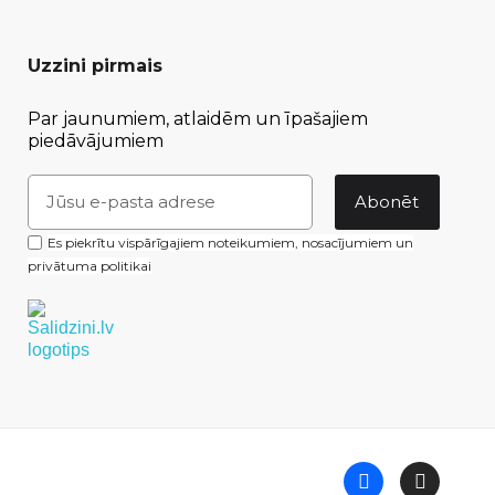
Uzzini pirmais
Par jaunumiem, atlaidēm un īpašajiem
piedāvājumiem
Abonēt
Es piekrītu vispārīgajiem noteikumiem, nosacījumiem un
privātuma politikai