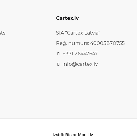
Cartex.lv
sts
SIA "Cartex Latvia"
Reģ. numurs: 40003870755
+371 26447647
info@cartex.lv
Izstrādāts ar Mooit.lv