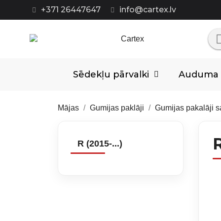
+371 26447647
info@cartex.lv
Sēdekļu pārvalki
Auduma p
Mājas
Gumijas paklāji
Gumijas pakalāji 
R
R (2015-...)