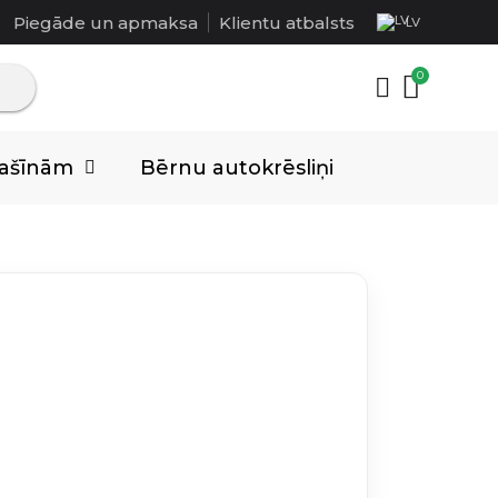
Piegāde un apmaksa
Klientu atbalsts
LV
mašīnām
Bērnu autokrēsliņi