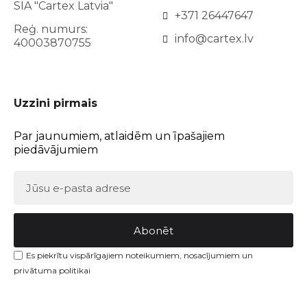
SIA "Cartex Latvia"
+371 26447647
Reģ. numurs:
info@cartex.lv
40003870755
Uzzini pirmais
Par jaunumiem, atlaidēm un īpašajiem
piedāvājumiem
Abonēt
Es piekrītu vispārīgajiem noteikumiem, nosacījumiem un
privātuma politikai