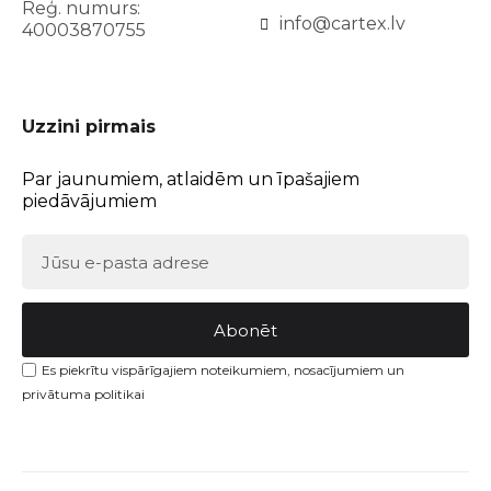
Reģ. numurs:
info@cartex.lv
40003870755
Uzzini pirmais
Par jaunumiem, atlaidēm un īpašajiem
piedāvājumiem
Abonēt
Es piekrītu vispārīgajiem noteikumiem, nosacījumiem un
privātuma politikai