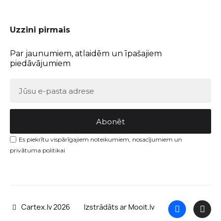
Uzzini pirmais
Par jaunumiem, atlaidēm un īpašajiem
piedāvājumiem
Abonēt
Es piekrītu vispārīgajiem noteikumiem, nosacījumiem un
privātuma politikai
Cartex.lv 2026
Izstrādāts ar Mooit.lv