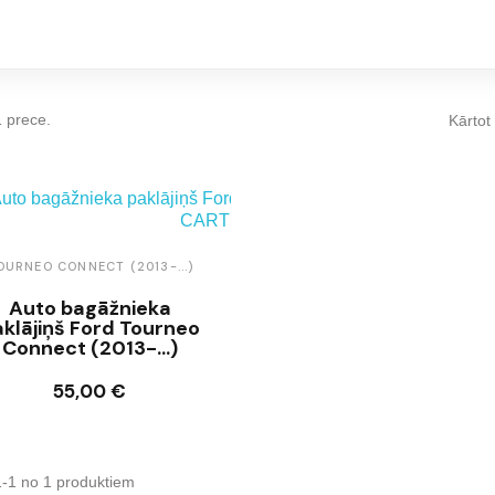
1 prece.
Kārtot
OURNEO CONNECT (2013-...)
Auto bagāžnieka
aklājiņš Ford Tourneo
Connect (2013-...)
55,00 €
Ielikt grozā
1-1 no 1 produktiem