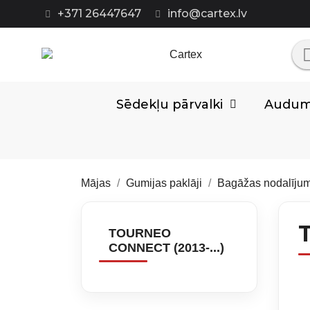
+371 26447647
info@cartex.lv
Sēdekļu pārvalki
Auduma
Mājas
Gumijas paklāji
Bagāžas nodalīju
TOURNEO
CONNECT (2013-...)