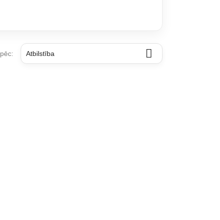

 pēc:
Atbilstība