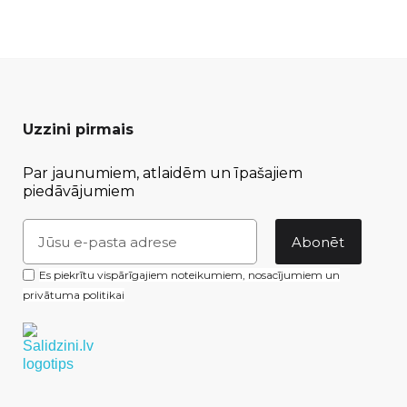
Uzzini pirmais
Par jaunumiem, atlaidēm un īpašajiem
piedāvājumiem
Abonēt
Es piekrītu vispārīgajiem noteikumiem, nosacījumiem un
privātuma politikai