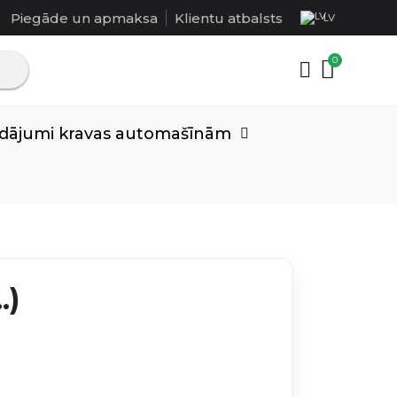
Piegāde un apmaksa
Klientu atbalsts
LV
rādājumi kravas automašīnām
.)