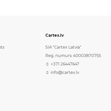
Cartex.lv
sts
SIA "Cartex Latvia"
Reģ. numurs: 40003870755
+371 26447647
info@cartex.lv