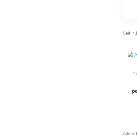
Šeit ir 
T
p
Attēlo 