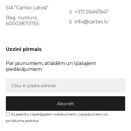
SIA "Cartex Latvia"
+371 26447647
Reģ. numurs:
info@cartex.lv
40003870755
Uzzini pirmais
Par jaunumiem, atlaidēm un īpašajiem
piedāvājumiem
Abonēt
Es piekrītu vispārīgajiem noteikumiem, nosacījumiem un
privātuma politikai