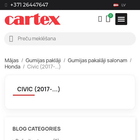
+371 26447647
LV
Mājas
Gumijas paklāji
Gumijas pakalāji salonam
Honda
Civic (2017-...)
CIVIC (2017-...)
BLOG CATEGORIES