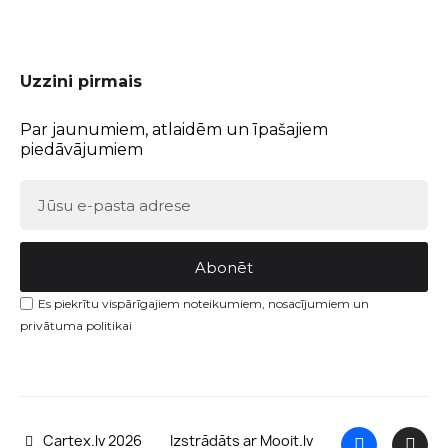
Uzzini pirmais
Par jaunumiem, atlaidēm un īpašajiem
piedāvājumiem
Abonēt
Es piekrītu vispārīgajiem noteikumiem, nosacījumiem un
privātuma politikai
Cartex.lv 2026
Izstrādāts ar Mooit.lv