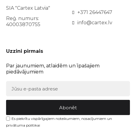
SIA "Cartex Latvia"
+371 26447647
Reģ. numurs:
info@cartex.lv
40003870755
Uzzini pirmais
Par jaunumiem, atlaidēm un īpašajiem
piedāvājumiem
Abonēt
Es piekrītu vispārīgajiem noteikumiem, nosacījumiem un
privātuma politikai