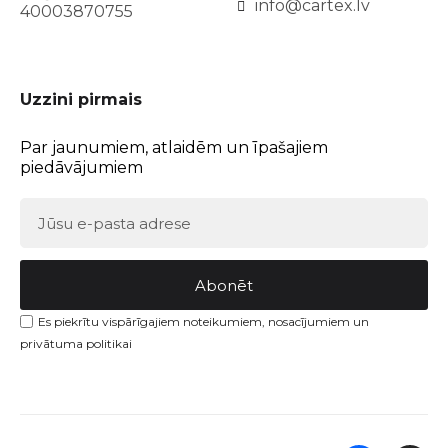
info@cartex.lv
40003870755
Uzzini pirmais
Par jaunumiem, atlaidēm un īpašajiem
piedāvājumiem
Abonēt
Es piekrītu vispārīgajiem noteikumiem, nosacījumiem un
privātuma politikai