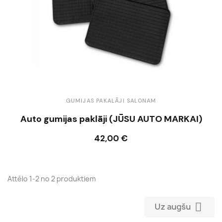
GUMIJAS PAKALĀJI SALONAM
Auto gumijas paklāji (JŪSU AUTO MARKAI)
42,00 €
Ielikt grozā
Attēlo 1-2 no 2 produktiem

Uz augšu