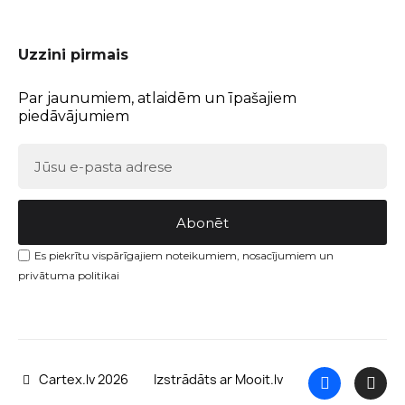
Uzzini pirmais
Par jaunumiem, atlaidēm un īpašajiem
piedāvājumiem
Abonēt
Es piekrītu vispārīgajiem noteikumiem, nosacījumiem un
privātuma politikai
Cartex.lv 2026
Izstrādāts ar Mooit.lv