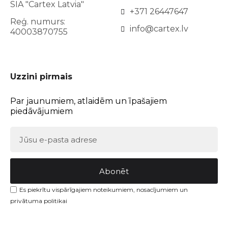
SIA "Cartex Latvia"
+371 26447647
Reģ. numurs:
info@cartex.lv
40003870755
Uzzini pirmais
Par jaunumiem, atlaidēm un īpašajiem
piedāvājumiem
Abonēt
Es piekrītu vispārīgajiem noteikumiem, nosacījumiem un
privātuma politikai