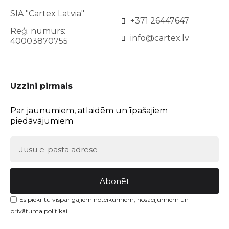
SIA "Cartex Latvia"
+371 26447647
Reģ. numurs:
info@cartex.lv
40003870755
Uzzini pirmais
Par jaunumiem, atlaidēm un īpašajiem
piedāvājumiem
Abonēt
Es piekrītu vispārīgajiem noteikumiem, nosacījumiem un
privātuma politikai