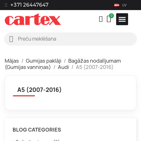
+371 26447647
LV
Mājas
Gumijas paklāji
Bagāžas nodalījumam
(Gumijas vanniņas)
Audi
A5 (2007-2016)
A5 (2007-2016)
BLOG CATEGORIES