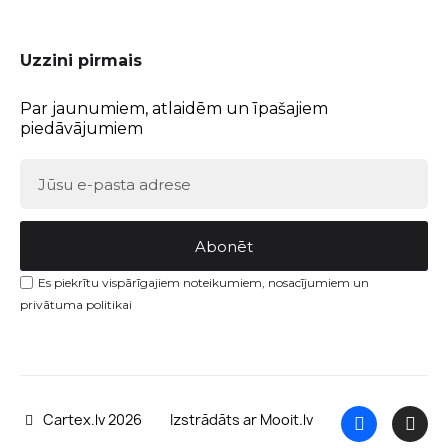
Uzzini pirmais
Par jaunumiem, atlaidēm un īpašajiem
piedāvājumiem
Abonēt
Es piekrītu vispārīgajiem noteikumiem, nosacījumiem un
privātuma politikai
Cartex.lv 2026
Izstrādāts ar Mooit.lv