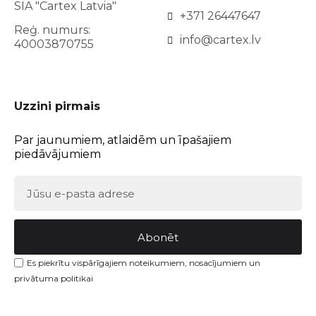
SIA "Cartex Latvia"
+371 26447647
Reģ. numurs:
info@cartex.lv
40003870755
Uzzini pirmais
Par jaunumiem, atlaidēm un īpašajiem
piedāvājumiem
Abonēt
Es piekrītu vispārīgajiem noteikumiem, nosacījumiem un
privātuma politikai