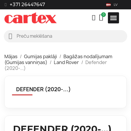
+371 26447647
LV
Mājas
Gumijas paklāji
Bagāžas nodalījumam
(Gumijas vanniņas)
Land Rover
Defender
(2020-...)
DEFENDER (2020-...)
DEFENDER (2020-...)