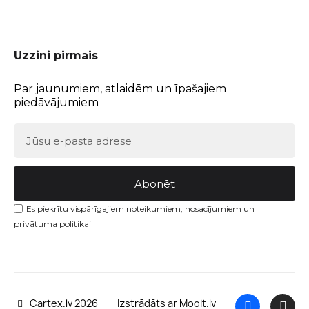
Uzzini pirmais
Par jaunumiem, atlaidēm un īpašajiem
piedāvājumiem
Abonēt
Es piekrītu vispārīgajiem noteikumiem, nosacījumiem un
privātuma politikai
Cartex.lv 2026
Izstrādāts ar Mooit.lv