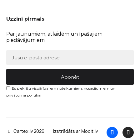
Uzzini pirmais
Par jaunumiem, atlaidēm un īpašajiem
piedāvājumiem
Abonēt
Es piekrītu vispārīgajiem noteikumiem, nosacījumiem un
privātuma politikai
Cartex.lv 2026
Izstrādāts ar Mooit.lv