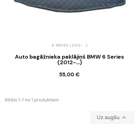
6 SERIES (2012-...)
Auto bagāžnieka paklājiņš BMW 6 Series
(2012-...)
55,00 €
Ielikt grozā
Attēlo 1-1 no 1 produktiem
Uz augšu
