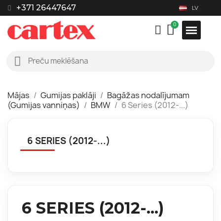
+371 26447647
LV
Mājas
Gumijas paklāji
Bagāžas nodalījumam
(Gumijas vanniņas)
BMW
6 Series (2012-...)
6 SERIES (2012-...)
6 SERIES (2012-...)