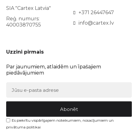
SIA "Cartex Latvia"
+371 26447647
Reģ. numurs:
info@cartex.lv
40003870755
Uzzini pirmais
Par jaunumiem, atlaidēm un īpašajiem
piedāvājumiem
Abonēt
Es piekrītu vispārīgajiem noteikumiem, nosacījumiem un
privātuma politikai