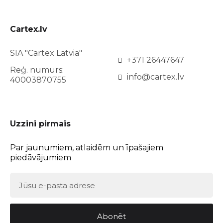
Cartex.lv
SIA "Cartex Latvia"
+371 26447647
Reģ. numurs:
info@cartex.lv
40003870755
Uzzini pirmais
Par jaunumiem, atlaidēm un īpašajiem
piedāvājumiem
Abonēt