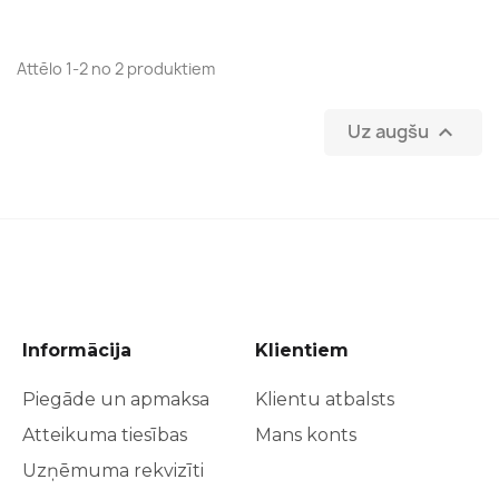
Attēlo 1-2 no 2 produktiem
Uz augšu

Informācija
Klientiem
Piegāde un apmaksa
Klientu atbalsts
Atteikuma tiesības
Mans konts
Uzņēmuma rekvizīti