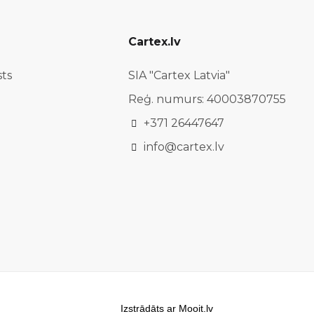
Cartex.lv
sts
SIA "Cartex Latvia"
Reģ. numurs: 40003870755
+371 26447647
info@cartex.lv
Izstrādāts ar Mooit.lv