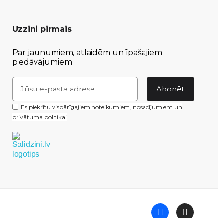
Uzzini pirmais
Par jaunumiem, atlaidēm un īpašajiem
piedāvājumiem
Abonēt
Es piekrītu vispārīgajiem noteikumiem, nosacījumiem un
privātuma politikai