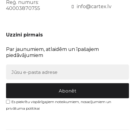
Reģ. numurs:
info@cartex.lv
40003870755
Uzzini pirmais
Par jaunumiem, atlaidēm un īpašajiem
piedāvājumiem
Abonēt
Es piekrītu vispārīgajiem noteikumiem, nosacījumiem un
privātuma politikai