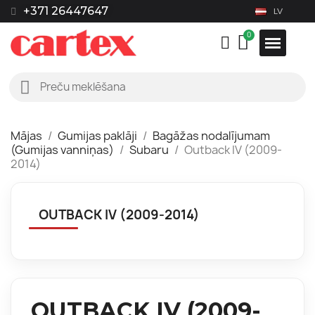
+371 26447647
LV
Mājas
Gumijas paklāji
Bagāžas nodalījumam
(Gumijas vanniņas)
Subaru
Outback IV (2009-
2014)
OUTBACK IV (2009-2014)
OUTBACK IV (2009-