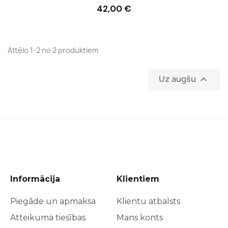
42,00 €
Ielikt grozā
Attēlo 1-2 no 2 produktiem
Uz augšu

Informācija
Klientiem
Piegāde un apmaksa
Klientu atbalsts
Atteikuma tiesības
Mans konts