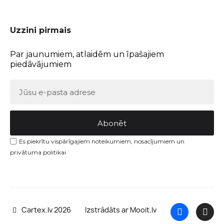
Uzzini pirmais
Par jaunumiem, atlaidēm un īpašajiem
piedāvājumiem
Abonēt
Es piekrītu vispārīgajiem noteikumiem, nosacījumiem un
privātuma politikai
Cartex.lv 2026
Izstrādāts ar Mooit.lv