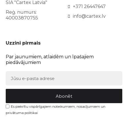
SIA "Cartex Latvia"
+371 26447647
Reģ. numurs:
info@cartex.lv
40003870755
Uzzini pirmais
Par jaunumiem, atlaidēm un īpašajiem
piedāvājumiem
Abonēt
Es piekrītu vispārīgajiem noteikumiem, nosacījumiem un
privātuma politikai