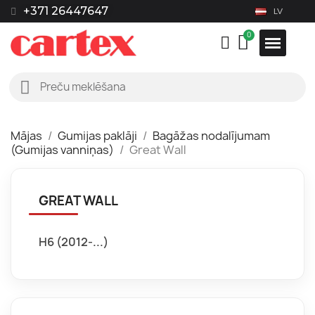
+371 26447647
LV
Mājas
Gumijas paklāji
Bagāžas nodalījumam
(Gumijas vanniņas)
Great Wall
GREAT WALL
H6 (2012-...)