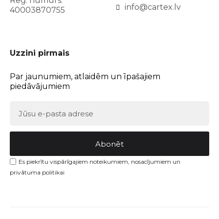
Reģ. numurs:
info@cartex.lv
40003870755
Uzzini pirmais
Par jaunumiem, atlaidēm un īpašajiem
piedāvājumiem
Abonēt
Es piekrītu vispārīgajiem noteikumiem, nosacījumiem un
privātuma politikai