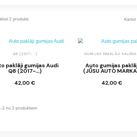
ēloti 2 produkti.
Kārtot
Q8 (2017-...)
GUMIJAS PAKALĀJI SALON
o paklāji gumijas Audi
Auto gumijas paklāj
Q8 (2017-...)
(JŪSU AUTO MARKA
42,00 €
42,00 €
Ielikt grozā
Ielikt grozā
1-2 no 2 produktiem