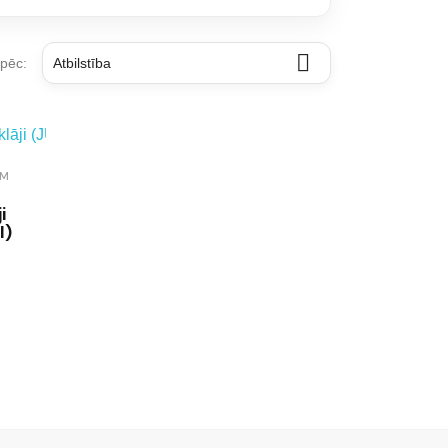

 pēc:
Atbilstība
AM
i
I)