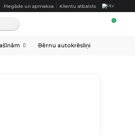
Piegāde un apmaksa
Klientu atbalsts
LV
mašīnām
Bērnu autokrēsliņi