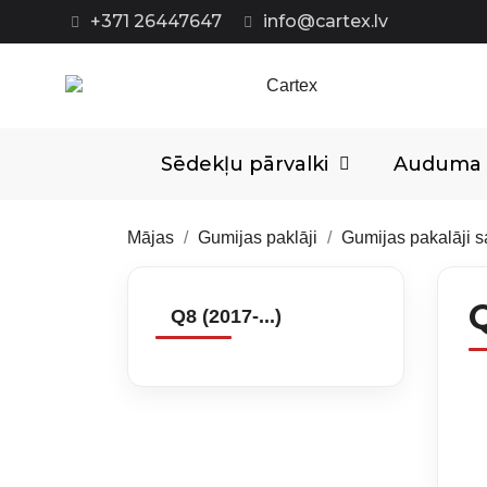
+371 26447647
info@cartex.lv
Sēdekļu pārvalki
Auduma p
Mājas
Gumijas paklāji
Gumijas pakalāji 
Q
Q8 (2017-...)