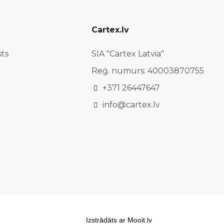
Cartex.lv
sts
SIA "Cartex Latvia"
Reģ. numurs: 40003870755
+371 26447647
info@cartex.lv
Izstrādāts ar Mooit.lv