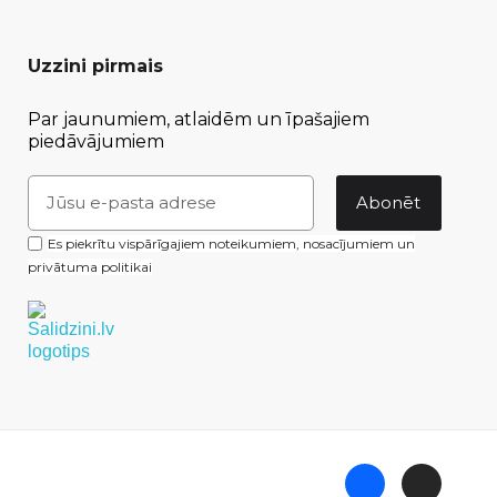
Uzzini pirmais
Par jaunumiem, atlaidēm un īpašajiem
piedāvājumiem
Abonēt
Es piekrītu vispārīgajiem noteikumiem, nosacījumiem un
privātuma politikai