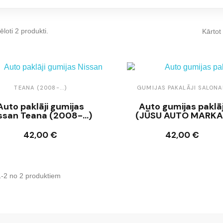
ēloti 2 produkti.
Kārtot
TEANA (2008-...)
GUMIJAS PAKALĀJI SALON
Auto paklāji gumijas
Auto gumijas paklāj
ssan Teana (2008-...)
(JŪSU AUTO MARKA
42,00 €
42,00 €
Ielikt grozā
Ielikt grozā
1-2 no 2 produktiem