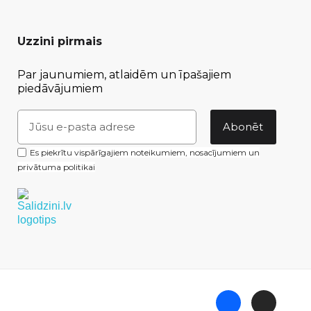
Uzzini pirmais
Par jaunumiem, atlaidēm un īpašajiem
piedāvājumiem
Abonēt
Es piekrītu vispārīgajiem noteikumiem, nosacījumiem un
privātuma politikai