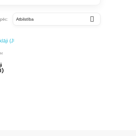

 pēc:
Atbilstība
AM
i
I)