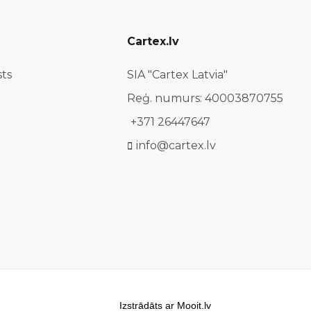
Cartex.lv
sts
SIA "Cartex Latvia"
Reģ. numurs: 40003870755
+371 26447647
info@cartex.lv
Izstrādāts ar Mooit.lv