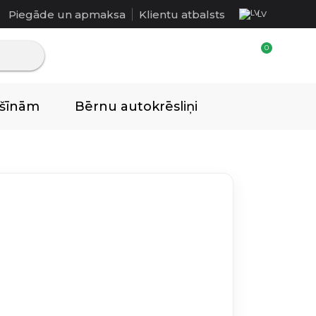
Piegāde un apmaksa
Klientu atbalsts
LV
ašīnām
Bērnu autokrēsliņi