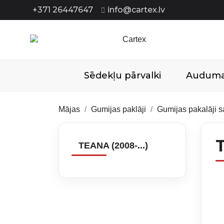
+371 26447647
info@cartex.lv
Sēdekļu pārvalki
Auduma 
Mājas
Gumijas paklāji
Gumijas pakalāji 
T
TEANA (2008-...)