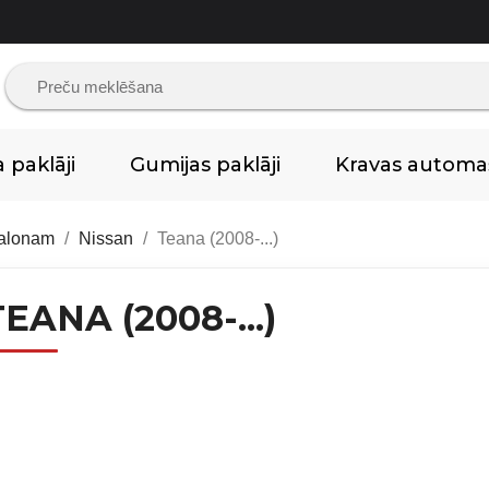
paklāji
Gumijas paklāji
Kravas autom
salonam
Nissan
Teana (2008-...)
EANA (2008-...)