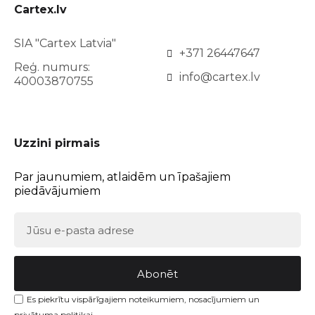
Cartex.lv
SIA "Cartex Latvia"
+371 26447647
Reģ. numurs:
info@cartex.lv
40003870755
Uzzini pirmais
Par jaunumiem, atlaidēm un īpašajiem
piedāvājumiem
Abonēt
Es piekrītu vispārīgajiem noteikumiem, nosacījumiem un
privātuma politikai