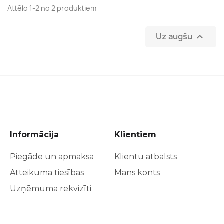
Attēlo 1-2 no 2 produktiem
Uz augšu

Informācija
Klientiem
Piegāde un apmaksa
Klientu atbalsts
Atteikuma tiesības
Mans konts
Uzņēmuma rekvizīti