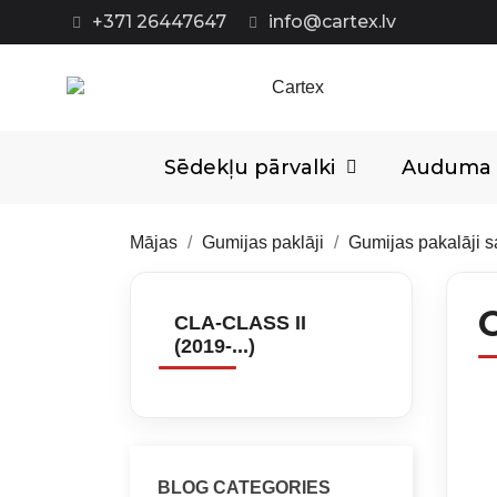
+371 26447647
info@cartex.lv
Sēdekļu pārvalki
Auduma p
Mājas
Gumijas paklāji
Gumijas pakalāji 
C
CLA-CLASS II
(2019-...)
BLOG CATEGORIES