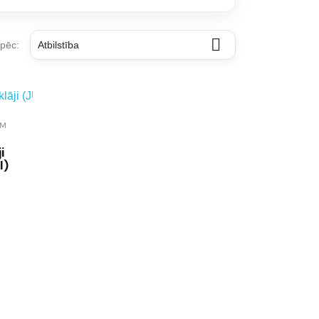

 pēc:
Atbilstība
AM
i
I)