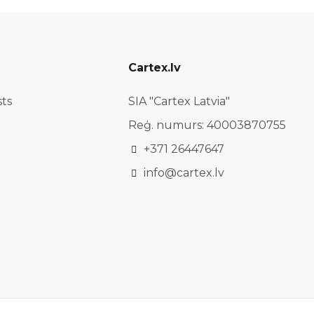
Cartex.lv
sts
SIA "Cartex Latvia"
Reģ. numurs: 40003870755
+371 26447647
info@cartex.lv