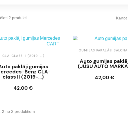
ēloti 2 produkti.
Kārtot
GUMIJAS PAKALĀJI SALON
CLA-CLASS II (2019-...)
Auto gumijas paklāj
(JŪSU AUTO MARKA
Auto paklāji gumijas
ercedes-Benz CLA-
class II (2019-...)
42,00 €
Ielikt grozā
42,00 €
Ielikt grozā
1-2 no 2 produktiem