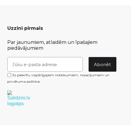
Uzzini pirmais
Par jaunumiem, atlaidēm un īpašajiem
piedāvājumiem
Abonēt
Es piekrītu vispārīgajiem noteikumiem, nosacījumiem un
privātuma politikai