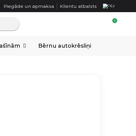
Piegāde un apmaksa
Klientu atbalsts
LV
mašīnām
Bērnu autokrēsliņi