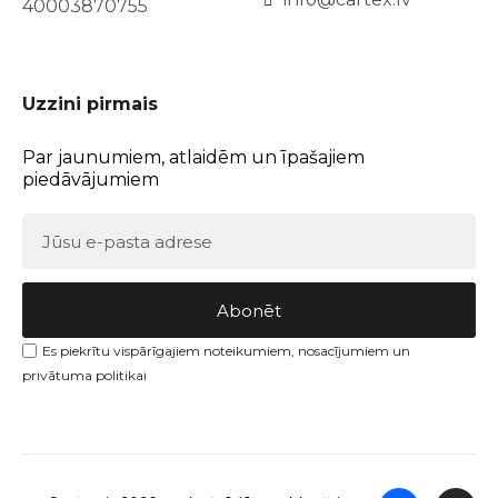
40003870755
Uzzini pirmais
Par jaunumiem, atlaidēm un īpašajiem
piedāvājumiem
Abonēt
Es piekrītu vispārīgajiem noteikumiem, nosacījumiem un
privātuma politikai