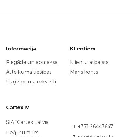
Informācija
Klientiem
Piegāde un apmaksa
Klientu atbalsts
Atteikuma tiesības
Mans konts
Uzņēmuma rekvizīti
Cartex.lv
SIA "Cartex Latvia"
+371 26447647
Reģ. numurs:
info@cartex.lv