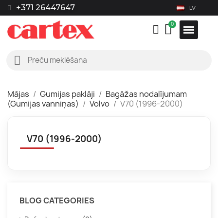
+371 26447647
LV
Mājas
Gumijas paklāji
Bagāžas nodalījumam
(Gumijas vanniņas)
Volvo
V70 (1996-2000)
V70 (1996-2000)
BLOG CATEGORIES