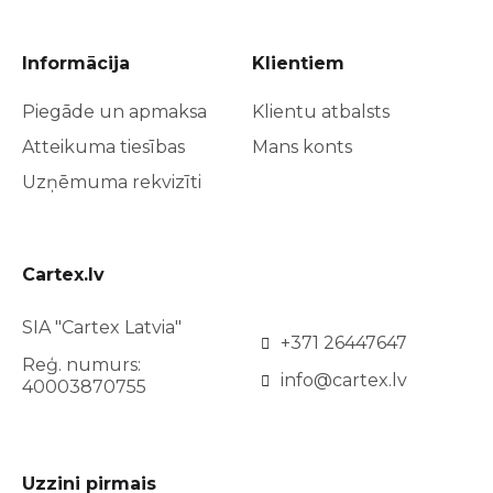
Informācija
Klientiem
Piegāde un apmaksa
Klientu atbalsts
Atteikuma tiesības
Mans konts
Uzņēmuma rekvizīti
Cartex.lv
SIA "Cartex Latvia"
+371 26447647
Reģ. numurs:
info@cartex.lv
40003870755
Uzzini pirmais