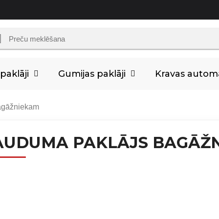
aklāji
Gumijas paklāji
Kravas auto
agāžniekam
AUDUMA PAKLĀJS BAGĀŽ