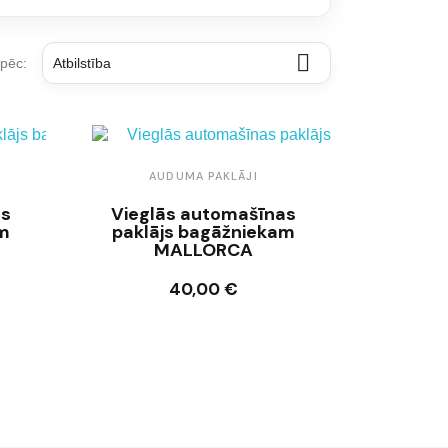

 pēc:
Atbilstība
AUDUMA PAKLĀJI
as
Vieglās automašīnas
am
paklājs bagāžniekam
MALLORCA
40,00 €
Ielikt grozā