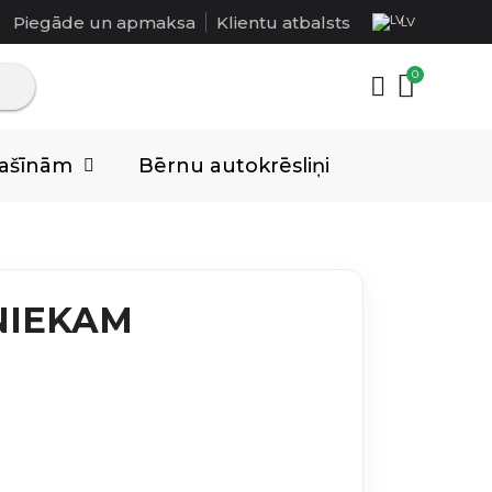
Piegāde un apmaksa
Klientu atbalsts
LV
mašīnām
Bērnu autokrēsliņi
NIEKAM