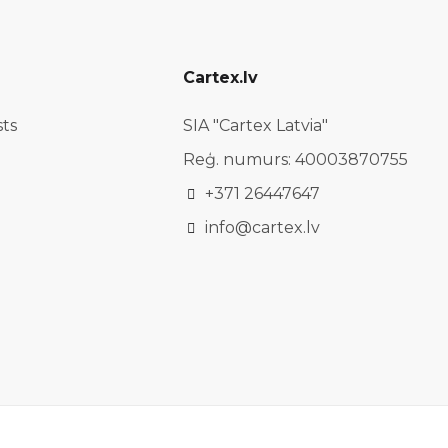
Cartex.lv
sts
SIA "Cartex Latvia"
Reģ. numurs: 40003870755
+371 26447647
info@cartex.lv