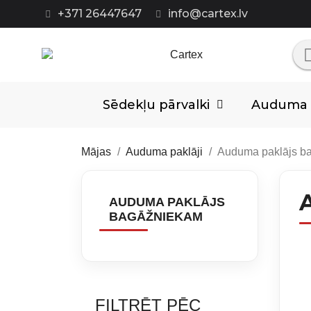
+371 26447647
info@cartex.lv
Sēdekļu pārvalki
Auduma p
Mājas
Auduma paklāji
Auduma paklājs b
AUDUMA PAKLĀJS
BAGĀŽNIEKAM
FILTRĒT PĒC