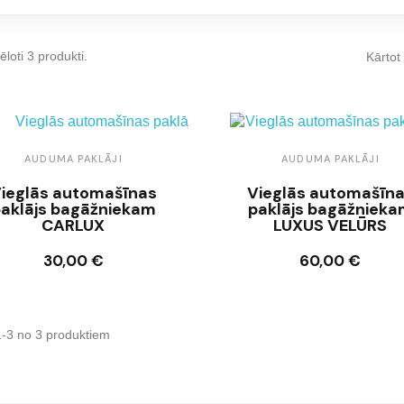
ēloti 3 produkti.
Kārtot
AUDUMA PAKLĀJI
AUDUMA PAKLĀJI
ieglās automašīnas
Vieglās automašīn
aklājs bagāžniekam
paklājs bagāžniek
CARLUX
LUXUS VELŪRS
30,00 €
60,00 €
Ielikt grozā
Ielikt grozā
1-3 no 3 produktiem