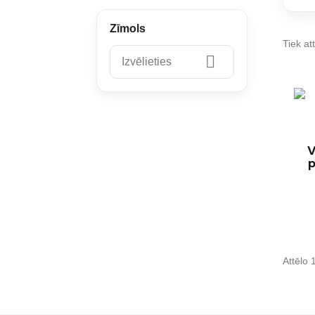
Zīmols
Tiek att

Izvēlieties
V
p
Attēlo 