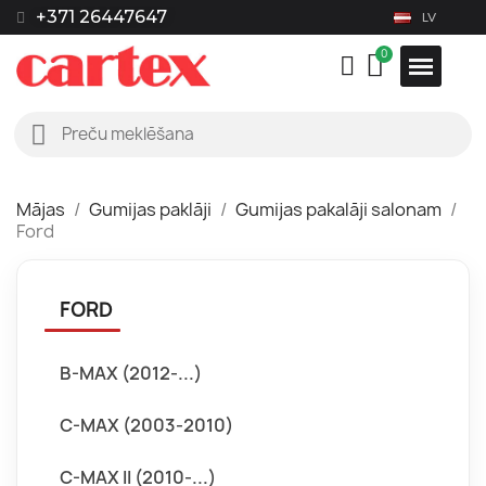
+371 26447647
LV
Mājas
Gumijas paklāji
Gumijas pakalāji salonam
Ford
FORD
B-MAX (2012-...)
C-MAX (2003-2010)
C-MAX II (2010-...)