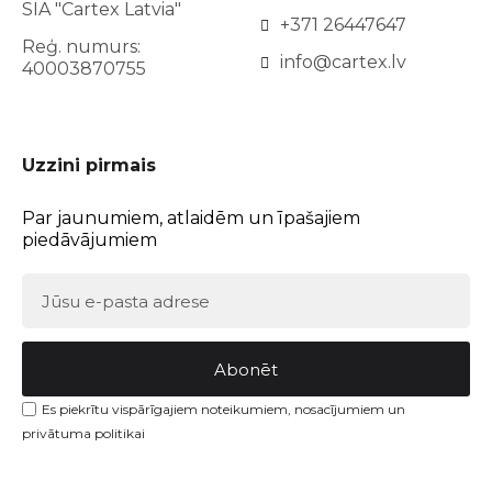
SIA "Cartex Latvia"
+371 26447647
Reģ. numurs:
info@cartex.lv
40003870755
Uzzini pirmais
Par jaunumiem, atlaidēm un īpašajiem
piedāvājumiem
Abonēt
Es piekrītu vispārīgajiem noteikumiem, nosacījumiem un
privātuma politikai