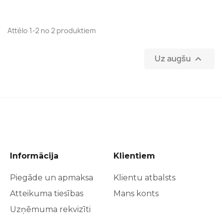
Attēlo 1-2 no 2 produktiem
Uz augšu

Informācija
Klientiem
Piegāde un apmaksa
Klientu atbalsts
Atteikuma tiesības
Mans konts
Uzņēmuma rekvizīti