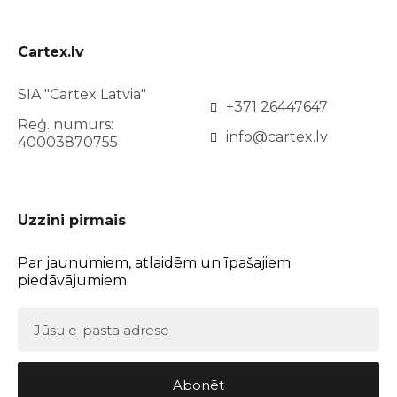
Cartex.lv
SIA "Cartex Latvia"
+371 26447647
Reģ. numurs:
info@cartex.lv
40003870755
Uzzini pirmais
Par jaunumiem, atlaidēm un īpašajiem
piedāvājumiem
Abonēt