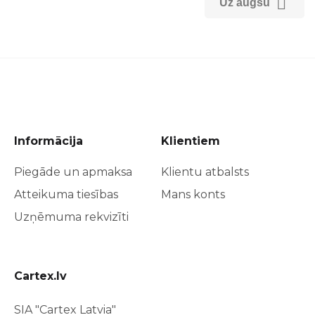

Uz augšu
Informācija
Klientiem
Piegāde un apmaksa
Klientu atbalsts
Atteikuma tiesības
Mans konts
Uzņēmuma rekvizīti
Cartex.lv
SIA "Cartex Latvia"