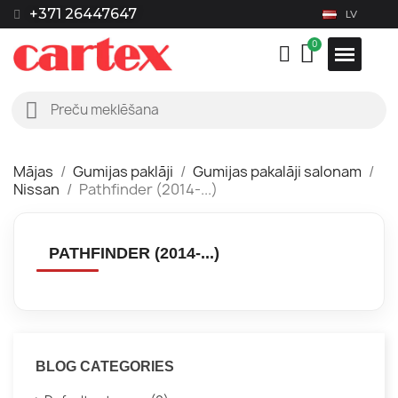
+371 26447647
LV
Mājas
Gumijas paklāji
Gumijas pakalāji salonam
Nissan
Pathfinder (2014-...)
PATHFINDER (2014-...)
BLOG CATEGORIES