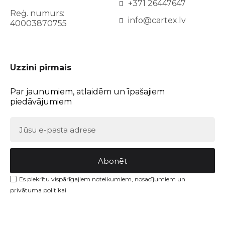
+371 26447647
Reģ. numurs:
info@cartex.lv
40003870755
Uzzini pirmais
Par jaunumiem, atlaidēm un īpašajiem
piedāvājumiem
Abonēt
Es piekrītu vispārīgajiem noteikumiem, nosacījumiem un
privātuma politikai