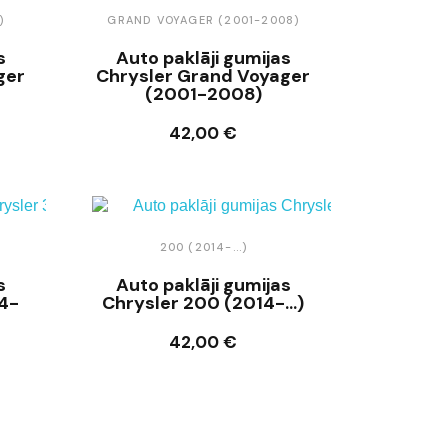
)
GRAND VOYAGER (2001-2008)
s
Auto paklāji gumijas
ger
Chrysler Grand Voyager
(2001-2008)
42,00 €
Ielikt grozā
200 (2014-...)
s
Auto paklāji gumijas
4-
Chrysler 200 (2014-...)
42,00 €
Ielikt grozā