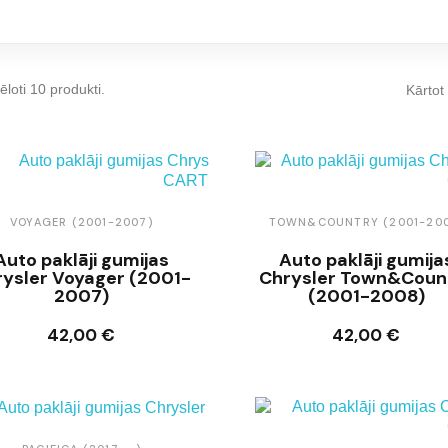
tēloti 10 produkti.
Kārtot
VOYAGER (2001-2007)
TOWN&COUNTRY (2001-20
Auto paklāji gumijas
Auto paklāji gumija
rysler Voyager (2001-
Chrysler Town&Coun
2007)
(2001-2008)
42,00 €
42,00 €
Ielikt grozā
Ielikt grozā