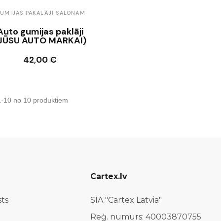
UMIJAS PAKALĀJI SALONAM
Auto gumijas paklāji
JŪSU AUTO MARKAI)
42,00 €
Ielikt grozā
1-10 no 10 produktiem
Cartex.lv
sts
SIA "Cartex Latvia"
Reģ. numurs: 40003870755