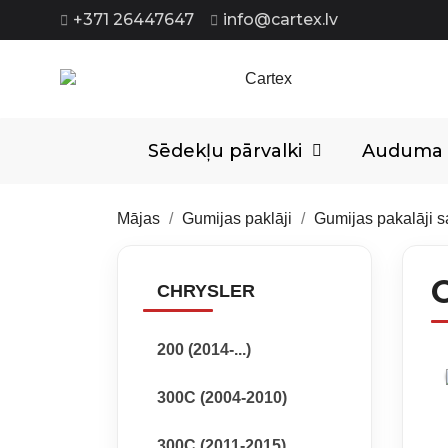
+371 26447647
info@cartex.lv
Sēdekļu pārvalki
Auduma p
Mājas
Gumijas paklāji
Gumijas pakalāji 
CHRYSLER
200 (2014-...)
300C (2004-2010)
300C (2011-2015)