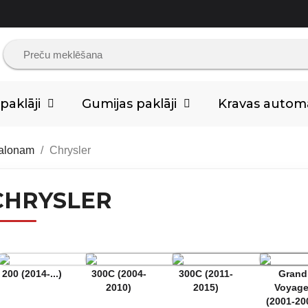
aklāji
Gumijas paklāji
Kravas auto
salonam
Chrysler
CHRYSLER
200 (2014-...)
300C (2004-
300C (2011-
Grand
2010)
2015)
Voyage
(2001-20