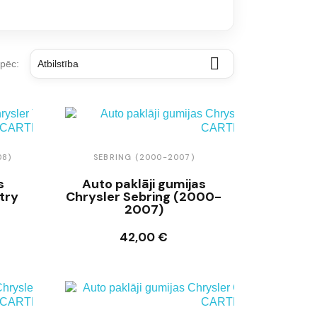

 pēc:
Atbilstība
08)
SEBRING (2000-2007)
s
Auto paklāji gumijas
try
Chrysler Sebring (2000-
2007)
42,00 €
Ielikt grozā