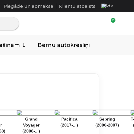
Piegāde un apmaksa
Klientu atbalsts
LV
mašīnām
Bērnu autokrēsliņi
Grand
Pacifica
Sebring
T
r
Voyager
(2017-...)
(2000-2007)
08)
(2008-...)