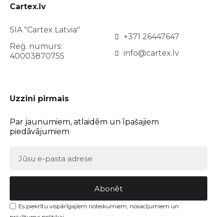
Cartex.lv
SIA "Cartex Latvia"
+371 26447647
Reģ. numurs:
info@cartex.lv
40003870755
Uzzini pirmais
Par jaunumiem, atlaidēm un īpašajiem
piedāvājumiem
Abonēt
Es piekrītu vispārīgajiem noteikumiem, nosacījumiem un
privātuma politikai