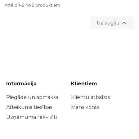
Attēlo 1-2 no 2 produktiem
Uz augšu

Informācija
Klientiem
Piegāde un apmaksa
Klientu atbalsts
Atteikuma tiesības
Mans konts
Uzņēmuma rekvizīti