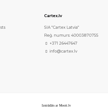
Cartex.lv
sts
SIA "Cartex Latvia"
Reģ. numurs: 40003870755
+371 26447647
info@cartex.lv
Izstrādāts ar Mooit.lv