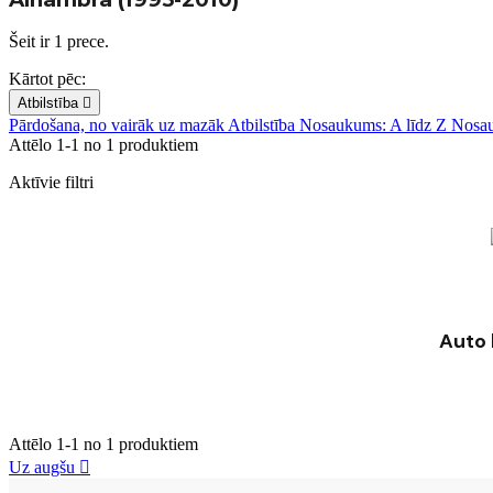
Šeit ir 1 prece.
Kārtot pēc:
Atbilstība

Pārdošana, no vairāk uz mazāk
Atbilstība
Nosaukums: A līdz Z
Nosau
Attēlo 1-1 no 1 produktiem
Aktīvie filtri
Auto 
Attēlo 1-1 no 1 produktiem
Uz augšu
