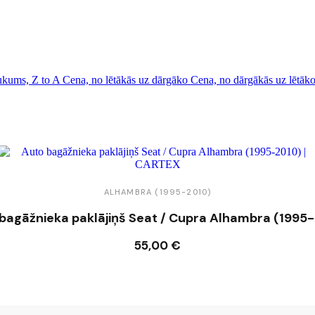
kums, Z to A
Cena, no lētākās uz dārgāko
Cena, no dārgākās uz lētāk
ALHAMBRA (1995-2010)
bagāžnieka paklājiņš Seat / Cupra Alhambra (1995
55,00 €
Ielikt grozā