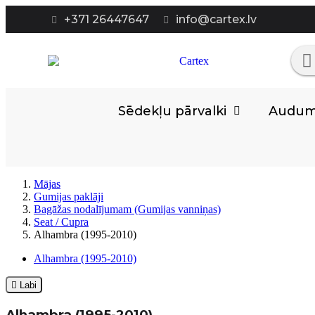
+371 26447647
info@cartex.lv
Sēdekļu pārvalki
Auduma
Mājas
Gumijas paklāji
Bagāžas nodalījumam (Gumijas vanniņas)
Seat / Cupra
Alhambra (1995-2010)
Alhambra (1995-2010)

Labi
Alhambra (1995-2010)