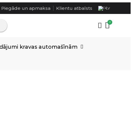
Piegāde un apmaksa
Klientu atbalsts
LV
rādājumi kravas automašīnām