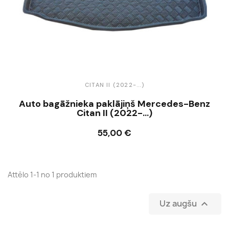
CITAN II (2022-...)
Auto bagāžnieka paklājiņš Mercedes-Benz
Citan II (2022-...)
55,00 €
Ielikt grozā
Attēlo 1-1 no 1 produktiem
Uz augšu
