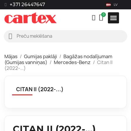
+371 26447647
LV
Mājas
Gumijas paklāji
Bagāžas nodalījumam
(Gumijas vanniņas)
Mercedes-Benz
Citan II
(2022-...)
CITAN II (2022-...)
CITAN II (2022-...)