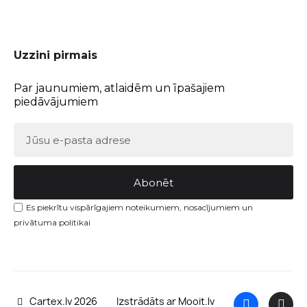
Uzzini pirmais
Par jaunumiem, atlaidēm un īpašajiem
piedāvājumiem
Abonēt
Es piekrītu vispārīgajiem noteikumiem, nosacījumiem un
privātuma politikai
Cartex.lv 2026
Izstrādāts ar Mooit.lv