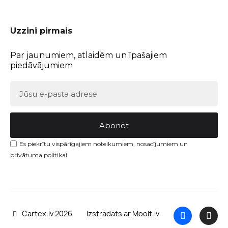
Uzzini pirmais
Par jaunumiem, atlaidēm un īpašajiem
piedāvājumiem
Abonēt
Es piekrītu vispārīgajiem noteikumiem, nosacījumiem un
privātuma politikai
Cartex.lv 2026
Izstrādāts ar Mooit.lv