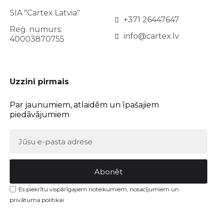
SIA "Cartex Latvia"
+371 26447647
Reģ. numurs:
info@cartex.lv
40003870755
Uzzini pirmais
Par jaunumiem, atlaidēm un īpašajiem
piedāvājumiem
Abonēt
Es piekrītu vispārīgajiem noteikumiem, nosacījumiem un
privātuma politikai