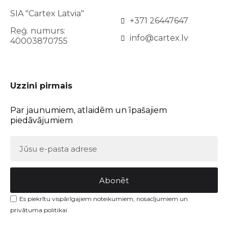
SIA "Cartex Latvia"
+371 26447647
Reģ. numurs:
info@cartex.lv
40003870755
Uzzini pirmais
Par jaunumiem, atlaidēm un īpašajiem
piedāvājumiem
Abonēt
Es piekrītu vispārīgajiem noteikumiem, nosacījumiem un
privātuma politikai