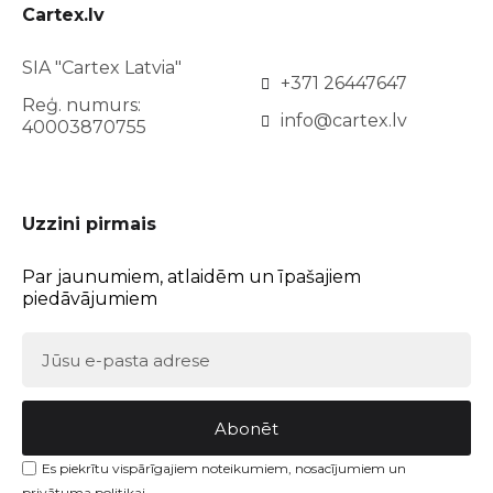
Cartex.lv
SIA "Cartex Latvia"
+371 26447647
Reģ. numurs:
info@cartex.lv
40003870755
Uzzini pirmais
Par jaunumiem, atlaidēm un īpašajiem
piedāvājumiem
Abonēt
Es piekrītu vispārīgajiem noteikumiem, nosacījumiem un
privātuma politikai