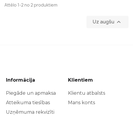
Attēlo 1-2 no 2 produktiem
Uz augšu

Informācija
Klientiem
Piegāde un apmaksa
Klientu atbalsts
Atteikuma tiesības
Mans konts
Uzņēmuma rekvizīti