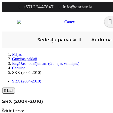
+371 26447647
info@cartex.lv
Sēdekļu pārvalki
Auduma p
Mājas
Gumijas paklāji
Bagāžas nodalījumam (Gumijas vanniņas)
Cadillac
SRX (2004-2010)
SRX (2004-2010)

Labi
SRX (2004-2010)
Šeit ir 1 prece.