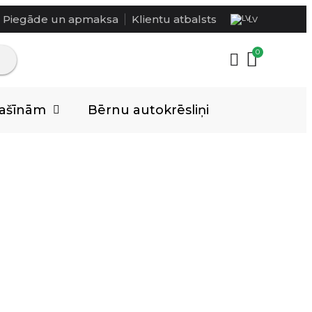
Piegāde un apmaksa
Klientu atbalsts
LV
mašīnām
Bērnu autokrēsliņi