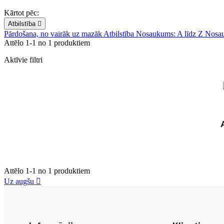
Kārtot pēc:
Atbilstība

Pārdošana, no vairāk uz mazāk
Atbilstība
Nosaukums: A līdz Z
Nosau
Attēlo 1-1 no 1 produktiem
Aktīvie filtri
Attēlo 1-1 no 1 produktiem
Uz augšu
