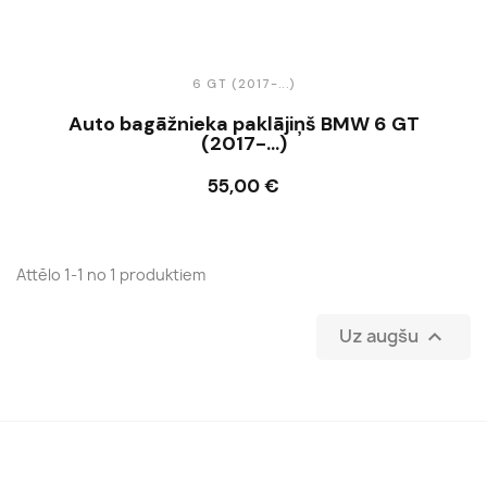
6 GT (2017-...)
Auto bagāžnieka paklājiņš BMW 6 GT
(2017-...)
55,00 €
Ielikt grozā
Attēlo 1-1 no 1 produktiem
Uz augšu
