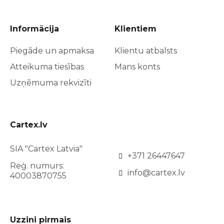
Informācija
Klientiem
Piegāde un apmaksa
Klientu atbalsts
Atteikuma tiesības
Mans konts
Uzņēmuma rekvizīti
Cartex.lv
SIA "Cartex Latvia"
+371 26447647
Reģ. numurs:
info@cartex.lv
40003870755
Uzzini pirmais