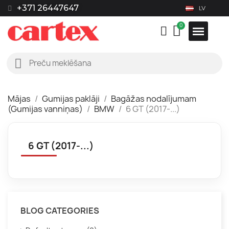
+371 26447647
LV
Mājas
Gumijas paklāji
Bagāžas nodalījumam
(Gumijas vanniņas)
BMW
6 GT (2017-...)
6 GT (2017-...)
BLOG CATEGORIES