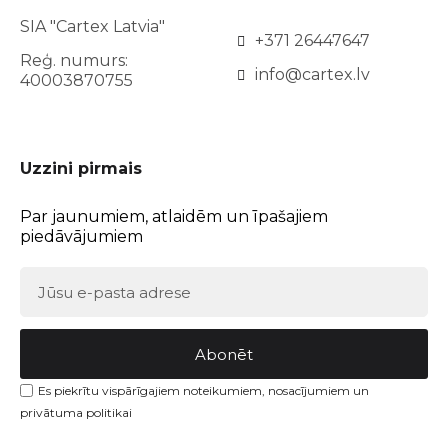
SIA "Cartex Latvia"
+371 26447647
Reģ. numurs:
info@cartex.lv
40003870755
Uzzini pirmais
Par jaunumiem, atlaidēm un īpašajiem
piedāvājumiem
Abonēt
Es piekrītu vispārīgajiem noteikumiem, nosacījumiem un
privātuma politikai