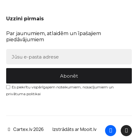
Uzzini pirmais
Par jaunumiem, atlaidēm un īpašajiem
piedāvājumiem
Abonēt
Es piekrītu vispārīgajiem noteikumiem, nosacījumiem un
privātuma politikai
Cartex.lv 2026
Izstrādāts ar Mooit.lv